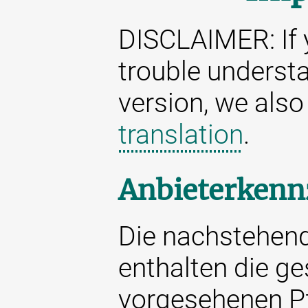
DISCLAIMER: If 
trouble underst
version, we als
translation
.
Anbieterkenn
Die nachstehen
enthalten die ge
vorgesehenen Pf