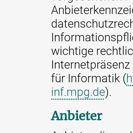
Anbieterkennzei
datenschutzrech
Informationspfl
wichtige rechtli
Internetpräsenz
für Informatik (
h
inf.mpg.de
).
Anbieter