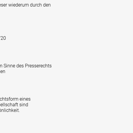
ieser wiederum durch den
720
im Sinne des Presserechts
ken
echtsform eines
ellschaft sind
nlichkeit.