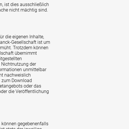
, ist dies ausschließlich
ache nicht mächtig sind.
r die eigenen Inhalte,
lanck-Gesellschaft ist um
 bemüht. Trotzdem können
llschaft übernimmt
itgestellten
r Nichtnutzung der
formationen unmittelbar
cht nachweislich
los zum Download
rnetangebots oder das
er die Veröffentlichung
ks können gegebenenfalls