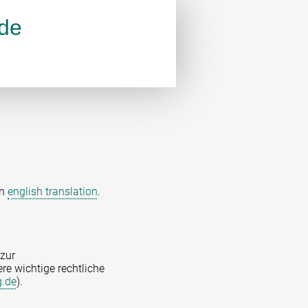
.de
an
english translation
.
zur
re wichtige rechtliche
g.de
).