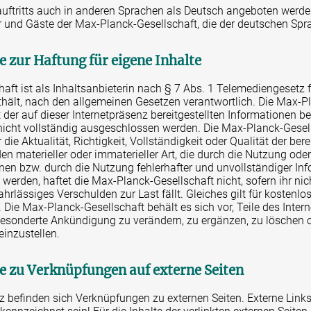
auftritts auch in anderen Sprachen als Deutsch angeboten werden
ter und Gäste der Max-Planck-Gesellschaft, die der deutschen Spr
e zur Haftung für eigene Inhalte
ft ist als Inhaltsanbieterin nach § 7 Abs. 1 Telemediengesetz fü
ithält, nach den allgemeinen Gesetzen verantwortlich. Die Max-P
ät der auf dieser Internetpräsenz bereitgestellten Informationen
 nicht vollständig ausgeschlossen werden. Die Max-Planck-Gese
ie Aktualität, Richtigkeit, Vollständigkeit oder Qualität der bere
en materieller oder immaterieller Art, die durch die Nutzung ode
en bzw. durch die Nutzung fehlerhafter und unvollständiger In
 werden, haftet die Max-Planck-Gesellschaft nicht, sofern ihr ni
ahrlässiges Verschulden zur Last fällt. Gleiches gilt für kosten
 Die Max-Planck-Gesellschaft behält es sich vor, Teile des Inte
sonderte Ankündigung zu verändern, zu ergänzen, zu löschen od
einzustellen.
e zu Verknüpfungen auf externe Seiten
nz befinden sich Verknüpfungen zu externen Seiten. Externe Lin