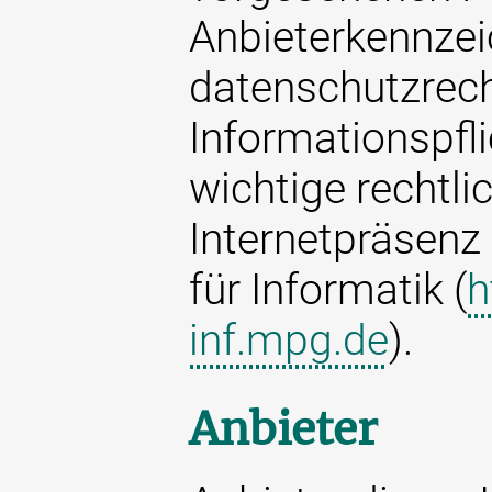
Anbieterkennzei
datenschutzrech
Informationspfl
wichtige rechtli
Internetpräsenz
für Informatik (
h
inf.mpg.de
).
Anbieter