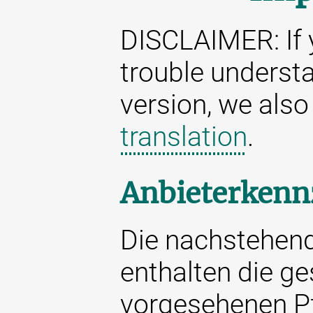
DISCLAIMER: If 
trouble underst
version, we als
translation
.
Anbieterkenn
Die nachstehen
enthalten die ge
vorgesehenen Pf